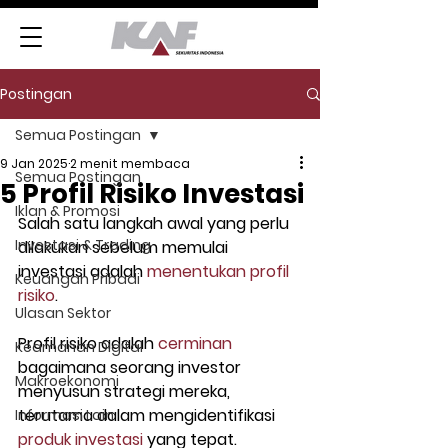
Postingan
Semua Postingan
9 Jan 2025
2 menit membaca
Semua Postingan
5 Profil Risiko Investasi
Iklan & Promosi
Salah satu langkah awal yang perlu 
Investasi & Trading
dilakukan sebelum memulai 
investasi adalah 
menentukan profil 
Keuangan Pribadi
risiko
.
Ulasan Sektor
Profil risiko adalah 
cerminan
Keamanan Digital
bagaimana seorang investor 
Makroekonomi
menyusun strategi mereka, 
terutama dalam mengidentifikasi 
Informasi Lain
produk investasi
 yang tepat.