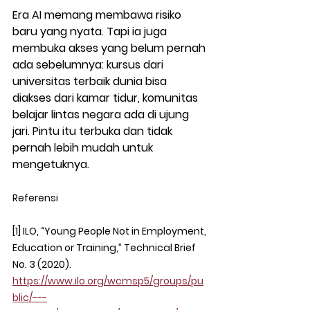
Era AI memang membawa risiko 
baru yang nyata. Tapi ia juga 
membuka akses yang belum pernah 
ada sebelumnya: kursus dari 
universitas terbaik dunia bisa 
diakses dari kamar tidur, komunitas 
belajar lintas negara ada di ujung 
jari. Pintu itu terbuka dan tidak 
pernah lebih mudah untuk 
mengetuknya.
Referensi
[1] ILO, “Young People Not in Employment, 
Education or Training,” Technical Brief 
No. 3 (2020). 
https://www.ilo.org/wcmsp5/groups/pu
blic/---