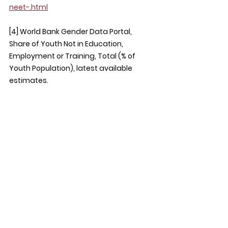
neet-.html
[4] World Bank Gender Data Portal, 
Share of Youth Not in Education, 
Employment or Training, Total (% of 
Youth Population), latest available 
estimates. 
https://genderdata.worldbank.org/en/in
dicator/sl-uem-neet-zs
[5] Anggraini, C. et al., “Phenomenon 
and Determinant Characteristics of 
NEET Youth in Matrilineal Province,” 
Jurnal Perspektif Pembiayaan dan 
Pembangunan Daerah, Vol. 7 No. 4 
(2020). 
https://online-
journal.unja.ac.id/JES/article/view/8690
[6] Pattinasarany, I.R.I., “Not in 