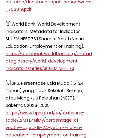
ed_emp/documents/publication/wcms
_763819.pdf
[2] World Bank, World Development 
Indicators: Metadata for Indicator 
SL.UEM.NEET.ZS (Share of Youth Not in 
Education, Employment or Training). 
https://databank.worldbank.org/metad
ataglossary/world-development-
indicators/series/SL.UEM.NEET.ZS
[3] BPS, Persentase Usia Muda (15-24 
Tahun) yang Tidak Sekolah, Bekerja, 
atau Mengikuti Pelatihan (NEET), 
Sakernas 2023-2025. 
https://www.bps.go.id/en/statistics-
table/2/MTE4NiMy/percentage-of-
youth--aged-15-24-years--not-in-
education--employment-or-training--