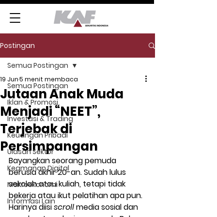
Postingan
Semua Postingan
19 Jun
5 menit membaca
Semua Postingan
Jutaan Anak Muda
Iklan & Promosi
Menjadi “NEET”,
Investasi & Trading
Terjebak di
Keuangan Pribadi
Persimpangan
Ulasan Sektor
Bayangkan seorang pemuda 
Keamanan Digital
berusia akhir 20-an. Sudah lulus 
sekolah atau kuliah, tetapi tidak 
Makroekonomi
bekerja atau ikut pelatihan apa pun. 
Informasi Lain
Harinya diisi 
scroll
 media sosial dan 