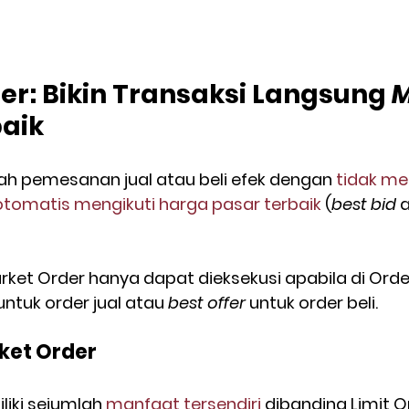
er: Bikin Transaksi Langsung 
M
aik
ah pemesanan jual atau beli efek dengan 
tidak m
otomatis mengikuti harga pasar terbaik
 (
best bid
 
arket Order hanya dapat dieksekusi apabila di Orde
untuk order jual atau 
best offer
 untuk order beli.
ket Order
liki sejumlah 
manfaat tersendiri
 dibanding Limit O