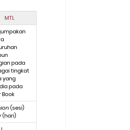
MTL
rjumpakan 
a 
uruhan 
un 
gian
 pada 
gai tingkat 
 yang 
dia pada 
r Book
sion
 (sesi)
y
 (hari)
 I