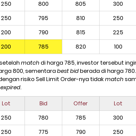
250
800
805
300
250
795
810
250
200
790
815
225
200
785
820
100
setelah 
match
 di harga 785, investor tersebut ing
arga 800, sementara 
best bid
 berada di harga 780. I
dengan 
risiko Sell Limit Order-nya tidak 
match
 sam
 
expired
.
Lot
Bid
Offer
Lot
250
780
785
300
250
775
790
250