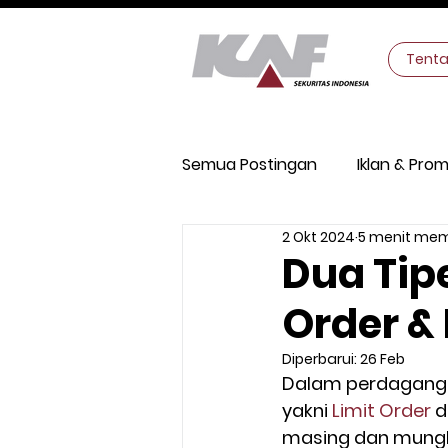
Tent
Semua Postingan
Iklan & Prom
2 Okt 2024
5 menit me
Keamanan Digital
Makro
Dua Tipe
Order &
Diperbarui:
26 Feb
Dalam perdagangan
yakni 
Limit Order
 
masing dan mungk