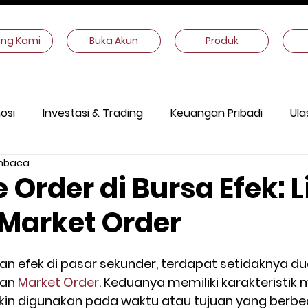
ang Kami
Buka Akun
Produk
osi
Investasi & Trading
Keuangan Pribadi
Ula
mbaca
ekonomi
Informasi Lain
 Order di Bursa Efek: L
 Market Order
 efek di pasar sekunder, terdapat setidaknya dua 
dan 
Market Order
. Keduanya memiliki karakteristik
in digunakan pada waktu atau tujuan yang berbe