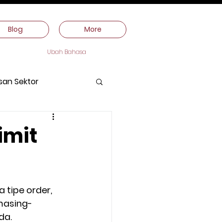
Blog
More
Ubah Bahasa
san Sektor
imit
tipe order, 
 masing-
da.