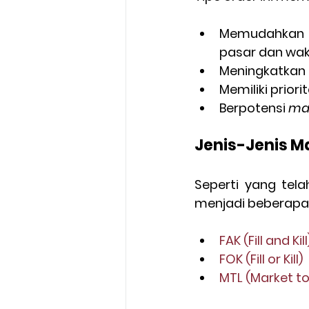
Memudahkan ek
pasar dan wak
Meningkatkan p
Memiliki priori
Berpotensi 
ma
Jenis-Jenis M
Seperti yang tela
menjadi beberapa 
FAK (Fill and Kill
FOK (Fill or Kill)
MTL (Market to