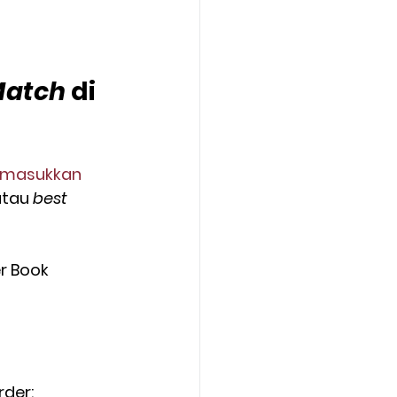
atch
 di 
emasukkan 
atau 
best 
r Book 
rder: