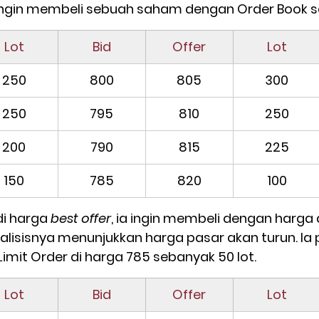
ingin membeli sebuah saham dengan Order Book sep
Lot
Bid
Offer
Lot
250
800
805
300
250
795
810
250
200
790
815
225
150
785
820
100
di harga 
best offer
, ia ingin membeli dengan harga 
nalisisnya menunjukkan harga pasar akan turun. Ia 
mit Order di harga 785 sebanyak 50 lot.
Lot
Bid
Offer
Lot