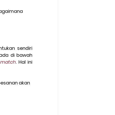
bagaimana 
ukan sendiri 
harga efek yang diinginkan. Biasanya, harga yang dimasukkan berada di bawah 
 
match
. Hal ini 
 pesanan akan 