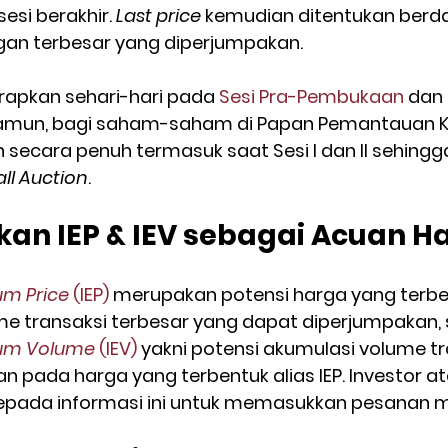
esi berakhir. 
Last price
 kemudian ditentukan berd
an terbesar yang diperjumpakan.
rapkan sehari-hari pada 
Sesi Pra-Pembukaan
 dan 
Namun, bagi saham-saham di Papan Pemantauan K
n secara penuh termasuk saat Sesi I dan II sehingg
ll Auction
.
n IEP & IEV sebagai Acuan H
ium Price
 (IEP)
 merupakan potensi harga yang terbe
e transaksi terbesar yang dapat diperjumpakan,
rium Volume
 (IEV)
 yakni potensi akumulasi volume tr
 pada harga yang terbentuk alias IEP. Investor at
pada informasi ini untuk memasukkan pesanan m