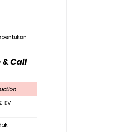
mbentukan 
n
 & 
Call 
Auction
& IEV
dak