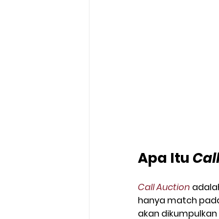
Apa Itu 
Cal
Call Auction
 adal
hanya match pada w
akan dikumpulkan 