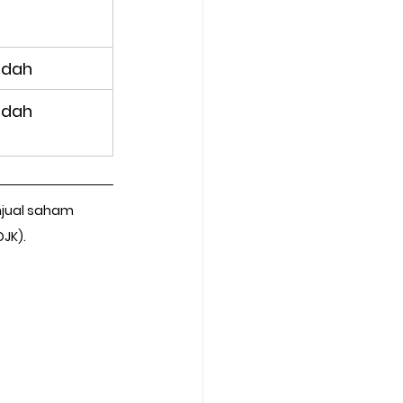
ndah
ndah
njual saham 
OJK).