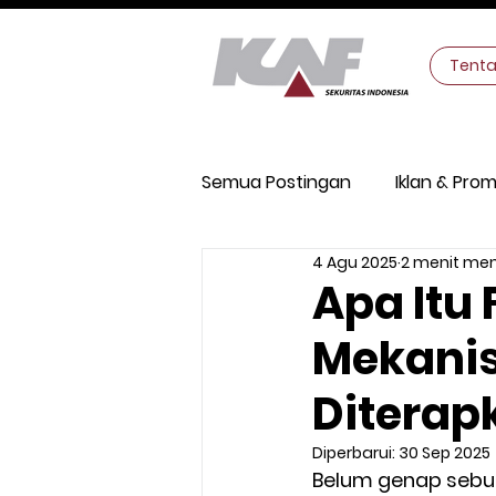
Tent
Semua Postingan
Iklan & Prom
4 Agu 2025
2 menit m
Keamanan Digital
Makro
Apa Itu 
Mekani
Diterap
Diperbarui:
30 Sep 2025
Belum genap sebula