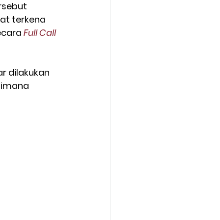
rsebut 
at terkena 
ecara 
Full Call 
 dilakukan 
aimana 