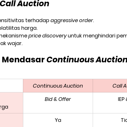
 Call Auction
nsitivitas terhadap 
aggressive order
.
atilitas harga.
mekanisme 
price discovery
 untuk menghindari pe
ak wajar.
 Mendasar 
Continuous Auctio
Continuous Auction
Call 
Bid
 & 
Offer
IEP 
rga
Ya
Ti