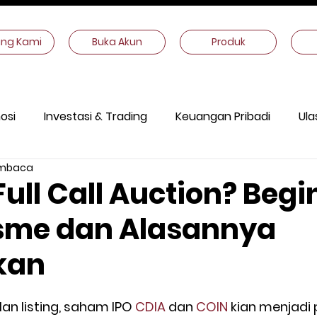
ang Kami
Buka Akun
Produk
osi
Investasi & Trading
Keuangan Pribadi
Ula
embaca
ekonomi
Informasi Lain
Full Call Auction? Begi
sme dan Alasannya
kan
n listing, saham IPO 
CDIA 
dan 
COIN 
kian menjadi 