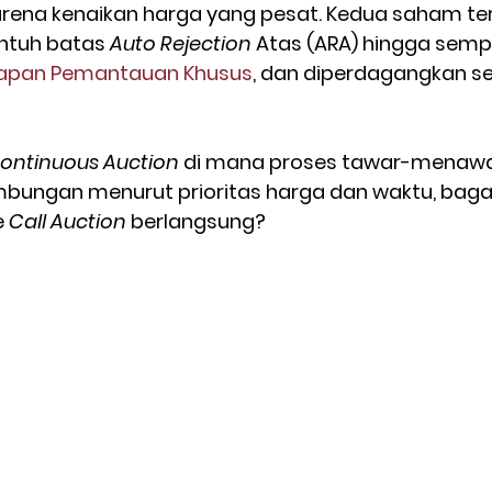
arena kenaikan harga yang pesat. Kedua saham te
ntuh batas 
Auto Rejection
 Atas (ARA) hingga semp
apan Pemantauan Khusus
, dan diperdagangkan s
ontinuous Auction
 di mana proses tawar-menawar
mbungan menurut prioritas harga dan waktu, bag
 
Call Auction
 berlangsung?