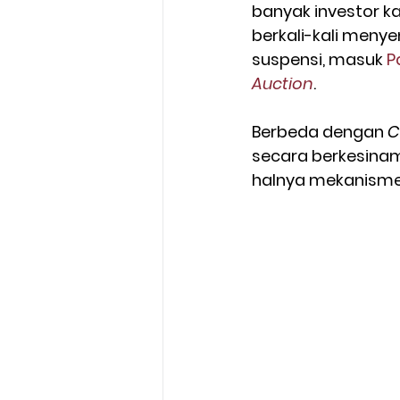
banyak investor k
berkali-kali menye
suspensi, masuk 
P
Auction
.
Berbeda dengan 
C
secara berkesina
halnya mekanisme