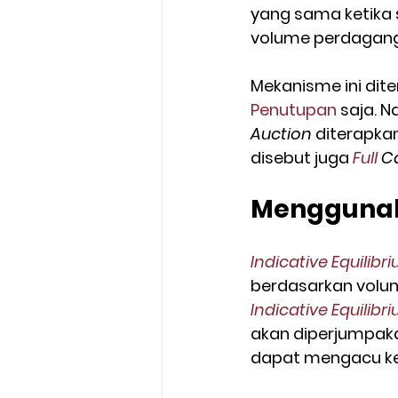
yang sama ketika s
volume perdagang
Mekanisme ini dite
Penutupan
 saja. 
Auction
 diterapka
disebut juga 
Full 
Ca
Menggunaka
Indicative Equilibr
berdasarkan volum
Indicative Equilib
akan diperjumpakan
dapat mengacu ke