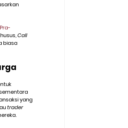
asarkan 
Pra-
husus, 
Call 
a biasa 
arga
ntuk 
 sementara 
ansaksi yang 
au 
trader 
ereka.