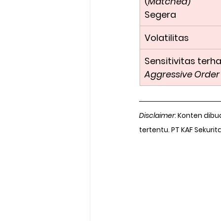
(
Matched
)
Segera
Volatilitas
Sensitivitas ter
Aggressive Order
Disclaimer
: Konten dib
tertentu. PT KAF Sekuri