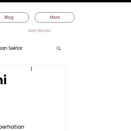
Blog
More
Ubah Bahasa
san Sektor
ni
perhatian 