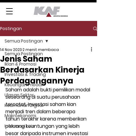
Postingan
Semua Postingan
14 Nov 2023
2 menit membaca
Semua Postingan
Jenis Saham
Iklan & Promosi
Berdasarkan Kinerja
Investasi & Trading
Perdagangannya
Keuangan Pribadi
Saham adalah bukti pemilikan modal 
Ulasan Sektor
seseorang di suatu perusahaan 
tercatat. Investasi saham kian 
Keamanan Digital
menjadi tren dalam beberapa 
Makroekonomi
tahun terakhir karena memberikan 
peluang keuntungan yang lebih 
Informasi Lain
besar daripada instrumen investasi 