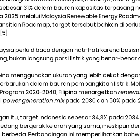
 sebesar 31% dalam bauran kapasitas terpasang n
a 2035 melalui Malaysia Renewable Energy Roadm
ransition Roadmap, target tersebut bahkan diperlu
[5]
ysia perlu dibaca dengan hati-hati karena basisn
g, bukan langsung porsi listrik yang benar-benar 
ipina menggunakan ukuran yang lebih dekat dengan
 terbarukan dalam bauran pembangkitan listrik. Mela
Program 2020-2040, Filipina menargetkan 
renewa
 
power generation mix
 pada 2030 dan 50% pada 20
an itu, target Indonesia sebesar 34,3% pada 203
sedang bergerak ke arah yang sama, meskipun de
ng berbeda. Perbandingan ini memperlihatkan bah