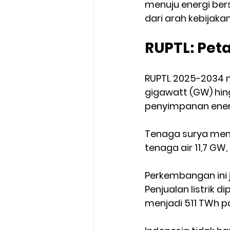
menuju energi bers
dari arah kebijaka
RUPTL: Peta
RUPTL 2025-2034 
gigawatt (GW) hing
penyimpanan energ
Tenaga surya menj
tenaga air 11,7 GW
Perkembangan ini j
Penjualan listrik 
menjadi 511 TWh pa