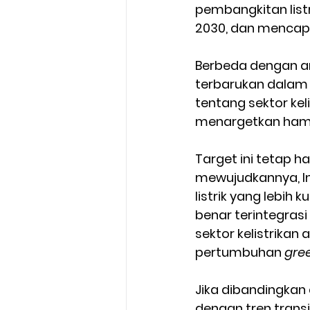
pembangkitan listr
2030, dan mencapa
Berbeda dengan an
terbarukan dalam k
tentang sektor kel
menargetkan hampir
Target ini tetap h
mewujudkannya, I
listrik yang lebih
benar terintegras
sektor kelistrika
pertumbuhan 
gre
Jika dibandingkan
dengan tren transi