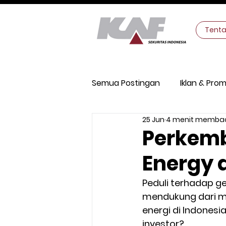
Tent
Semua Postingan
Iklan & Prom
25 Jun
4 menit memba
Keamanan Digital
Makro
Perkemb
Energy 
Peduli terhadap ger
mendukung dari ma
energi di Indones
investor?