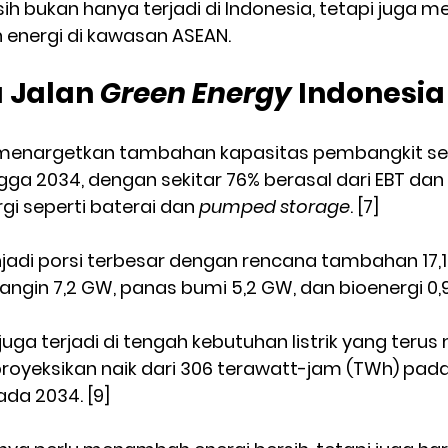
ih bukan hanya terjadi di Indonesia, tetapi juga m
n energi di kawasan ASEAN.
 Jalan 
Green Energy
 Indonesia
menargetkan tambahan kapasitas pembangkit seb
ga 2034, dengan sekitar 76% berasal dari EBT dan
i seperti baterai dan 
pumped storage
. [7]
adi porsi terbesar dengan rencana tambahan 17,1 G
, angin 7,2 GW, panas bumi 5,2 GW, dan bioenergi 0,
uga terjadi di tengah kebutuhan listrik yang terus
diproyeksikan naik dari 306 terawatt-jam (TWh) pad
da 2034. [9]