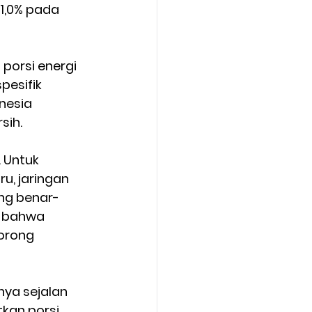
1,0% pada 
orsi energi 
pesifik 
nesia 
sih.
 Untuk 
, jaringan 
ang benar-
n bahwa 
orong 
ya sejalan 
kan porsi 