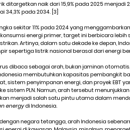
ik ditargetkan naik dari 15,9% pada 2025 menjadi 2
i 34,3% pada 2034. [3]
gka sekitar 11% pada 2024 yang menggambarkan p
onsumsi energi primer, target ini berbicara lebih s
istrikan. Artinya, dalam satu dekade ke depan, Indo
 sepertiga listrik nasional berasal dari energi ber
arus dibaca sebagai arah, bukan jaminan otomatis.
ndonesia membutuhkan kapasitas pembangkit baru
 kuat, sistem penyimpanan energi, dan proyek EBT y
i ke sistem PLN. Namun, arah tersebut menunjukka
n akan menjadi salah satu pintu utama dalam mend
en energy
 di Indonesia.
 dengan negara tetangga, arah Indonesia sebenarn
si energi di kawasan. Malaysia, misalnya, menarget