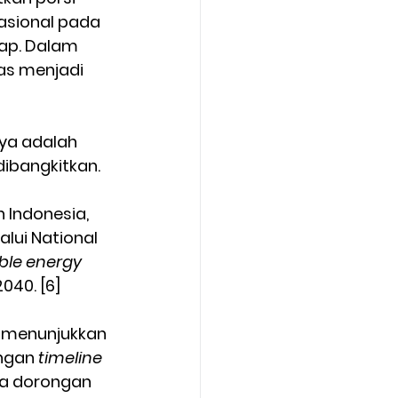
asional pada 
ap. Dalam 
as menjadi 
ya adalah 
dibangkitkan.
 Indonesia, 
lui National 
ble energy
40. [6] 
4 menunjukkan 
ngan 
timeline
wa dorongan 