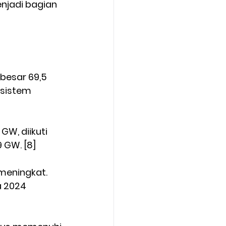
enjadi bagian 
esar 69,5 
 sistem 
W, diikuti 
9 GW. [8]
 meningkat. 
a 2024 