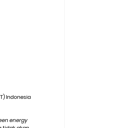
T) Indonesia 
een energy
a tidak akan 