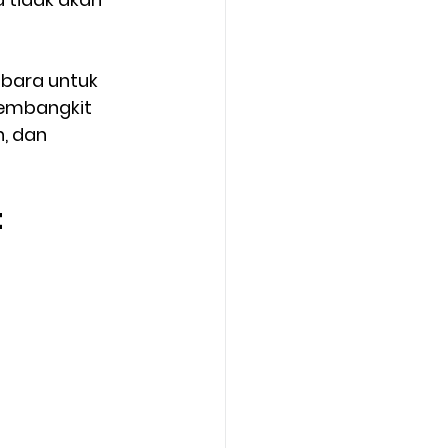
bara untuk 
pembangkit 
, dan 
t