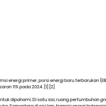
i energi primer, porsi energi baru terbarukan (EB
aran 11% pada 2024. [1] [2]
untuk dipahami. Di satu sisi, ruang pertumbuhan 
gr
a. Sementara di sisi lain, transisi energi Indonesi