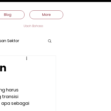
Blog
More
Ubah Bahasa
san Sektor
en
ung harus 
transisi 
h apa sebagai 