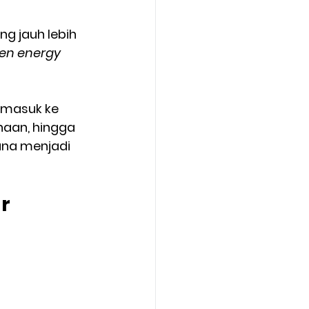
g jauh lebih 
en energy
h masuk ke 
haan, hingga 
ana menjadi 
ar