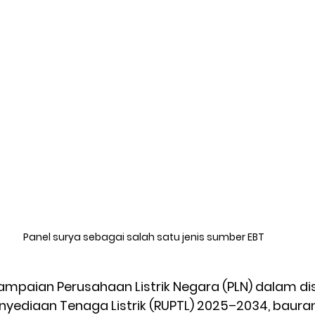
Panel surya sebagai salah satu jenis sumber EBT
mpaian Perusahaan Listrik Negara (PLN) dalam di
yediaan Tenaga Listrik (RUPTL) 2025–2034, baura