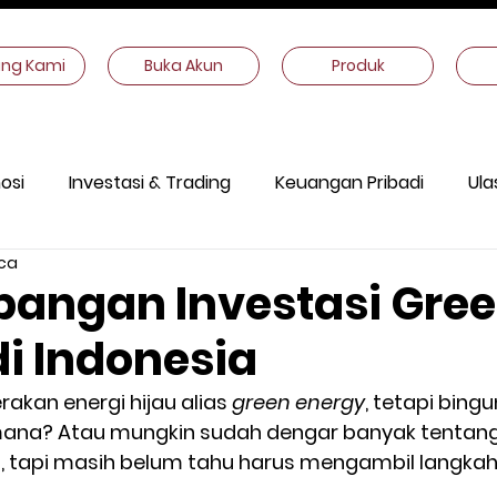
ang Kami
Buka Akun
Produk
osi
Investasi & Trading
Keuangan Pribadi
Ula
ca
ekonomi
Informasi Lain
angan Investasi Gre
di Indonesia
akan energi hijau alias 
green energy
, tetapi bing
na? Atau mungkin sudah dengar banyak tentang 
ia, tapi masih belum tahu harus mengambil langka