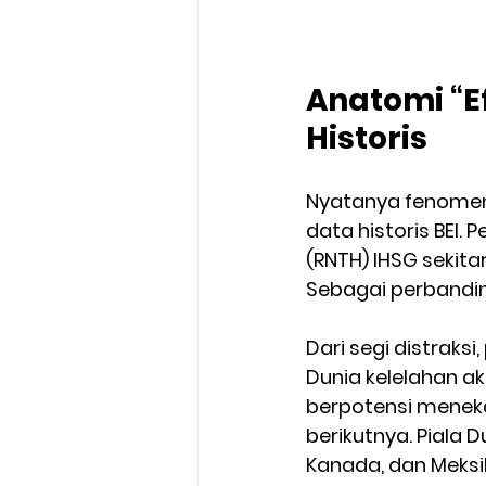
Anatomi “E
Historis
Nyatanya fenomena
data historis BEI. 
(RNTH) IHSG sekita
Sebagai perbanding
Dari segi distrak
Dunia kelelahan a
berpotensi meneka
berikutnya. Piala D
Kanada, dan Meks