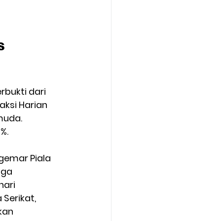
s 
bukti dari 
aksi Harian 
muda. 
%.
gemar Piala 
gga 
ari 
 Serikat, 
kan 