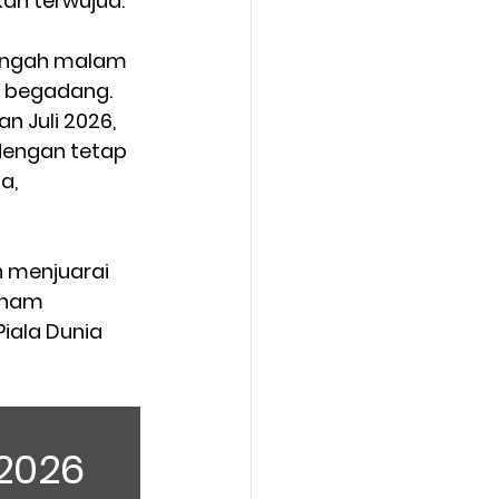
kan terwujud.
engah malam 
g begadang. 
 Juli 2026, 
dengan tetap 
a, 
 menjuarai 
aham 
iala Dunia 
 2026 