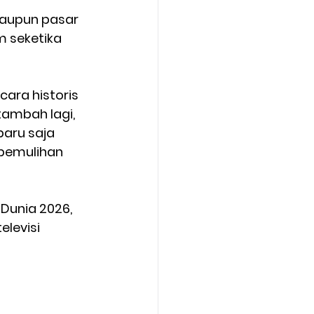
maupun pasar 
m seketika 
ara historis 
ambah lagi, 
aru saja 
 pemulihan 
Dunia 2026, 
levisi 