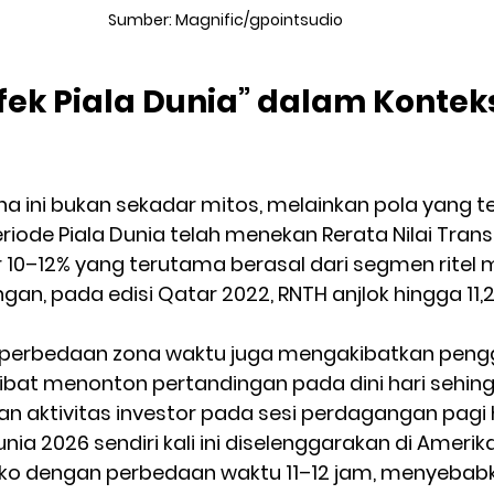
Sumber: Magnific/gpointsudio
fek Piala Dunia” dalam Kontek
 ini bukan sekadar mitos, melainkan pola yang ter
Periode Piala Dunia telah menekan Rerata Nilai Trans
r 10–12% yang terutama berasal dari segmen ritel 
an, pada edisi Qatar 2022, RNTH anjlok hingga 11,2
si, perbedaan zona waktu juga mengakibatkan peng
kibat menonton pertandingan pada dini hari sehin
n aktivitas investor pada sesi perdagangan pagi h
unia 2026 sendiri kali ini diselenggarakan di Amerika
iko dengan perbedaan waktu 11–12 jam, menyebab