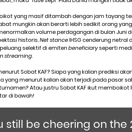
but, maka “fase sepi” Piala Dunia mungkin tidak a
boikot yang masif ditambah dengan jam tayang t
bat mungkin akan berarti lebih sedikit orang yan
 menormalkan volume perdagangan di bulan Juni dan
tasi historis. 
Net stance
 IHSG cenderung netral 
peluang selektif di emiten 
beneficiary 
seperti medi
n 
streaming
.
enurut Sobat KAF? Siapa yang kalian prediksi akan
apa yang menurut kalian akan terjadi pada pasar s
turnamen? Atau justru Sobat KAF ikut memboikot P
tar di bawah!
u still be cheering on the