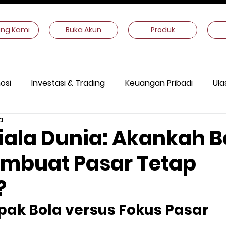
ang Kami
Buka Akun
Produk
osi
Investasi & Trading
Keuangan Pribadi
Ula
a
ekonomi
Informasi Lain
Piala Dunia: Akankah B
mbuat Pasar Tetap
?
k Bola versus Fokus Pasar