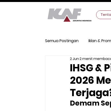
Tent
Semua Postingan
Iklan & Prom
2 Jun
2 menit membac
Keamanan Digital
Makro
IHSG & 
2026 Me
Terjaga
Demam Sepa