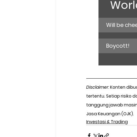
World
Will be che
Boycott!
Disclaimer
: Konten dibu
tertentu. Setiap risiko 
tanggung jawab masing-
Jasa Keuangan (OJK).
Investasi & Trading