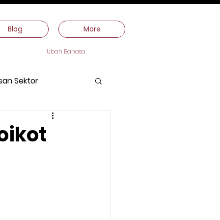
Blog
More
Ubah Bahasa
san Sektor
oikot