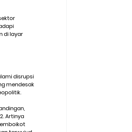
sektor 
adapi 
di layar 
ami disrupsi 
ang mendesak 
politik.
andingan, 
. Artinya 
memboikot 