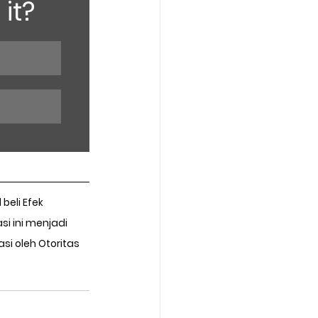
it?
eli Efek 
si ini menjadi 
i oleh Otoritas 